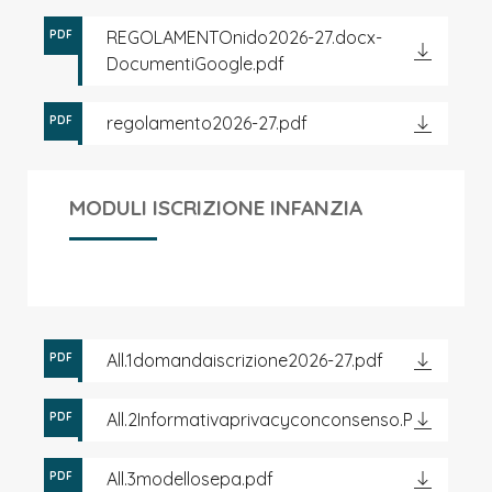
REGOLAMENTOnido2026-27.docx-
PDF
DocumentiGoogle.pdf
regolamento2026-27.pdf
PDF
MODULI ISCRIZIONE INFANZIA
All.1domandaiscrizione2026-27.pdf
PDF
All.2Informativaprivacyconconsenso.PDF
PDF
All.3modellosepa.pdf
PDF