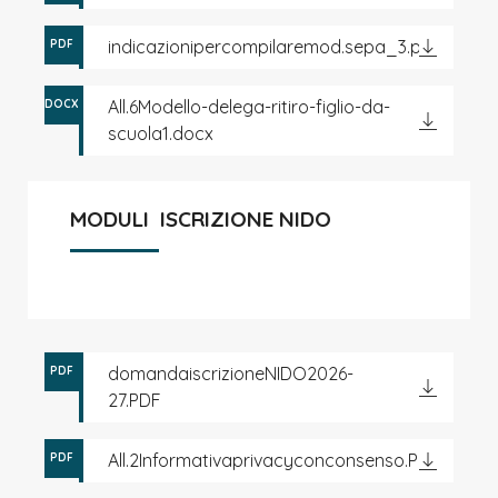
indicazionipercompilaremod.sepa_3.pdf
PDF
All.6Modello-delega-ritiro-figlio-da-
DOCX
scuola1.docx
MODULI ISCRIZIONE NIDO
domandaiscrizioneNIDO2026-
PDF
27.PDF
All.2Informativaprivacyconconsenso.PDF
PDF