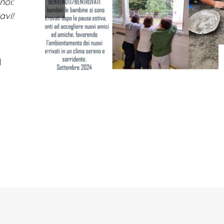
noi:
avi!
d