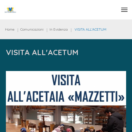
tog
Home
Comunicazioni
In Evidenza
VISITA ALL'ACETUM
VISITA ALL'ACETUM